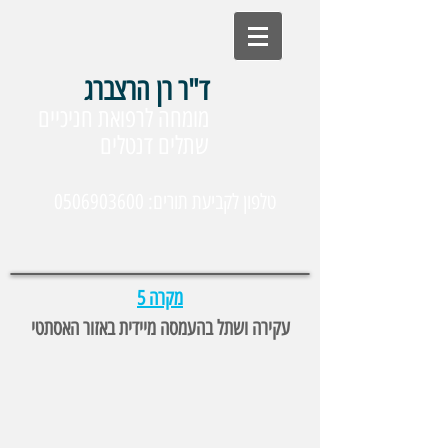
ד"ר רן הרצברג
מומחה לרפואת חניכיים
שתלים דנטלים
טלפון לקביעת תורים: 0506903600
מקרה 5
עקירה ושתל בהעמסה מיידית באזור האסתטי